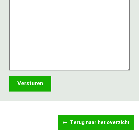
2
jaar?
(Vereist)
Terug naar het overzicht