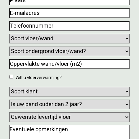
E-
mailadres
(Vereist)
Telefoonnummer
(Vereist)
Soort
vloer/wand
(Vereist)
Soort
ondergrond
Oppervlakte
vloer/wand?
wand/vloer
Wilt
Wilt u vloerverwarming?
(m2)
u
(Vereist)
Soort
vloerverwarming?
klant
(Vereist)
Is
uw
Gewenste
pand
levertijd
ouder
Eventuele
vloer
(Vereist)
dan
opmerkingen