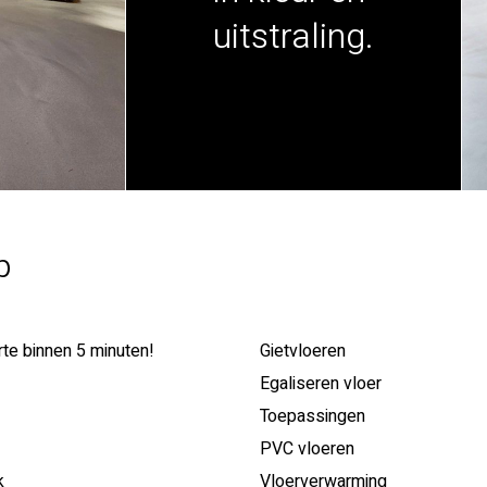
uitstraling.
p
rte binnen 5 minuten!
Gietvloeren
Egaliseren vloer
Toepassingen
PVC vloeren
k
Vloerverwarming