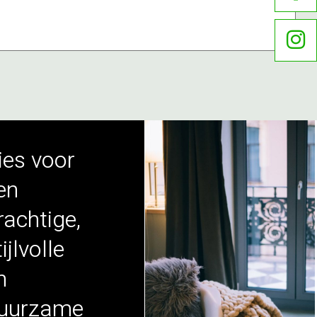
ies voor
en
rachtige,
ijlvolle
n
uurzame