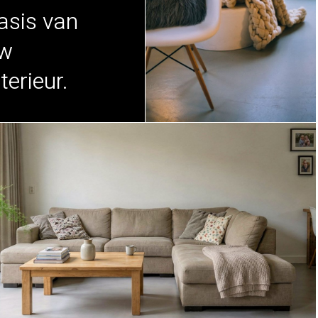
asis van
w
nterieur.