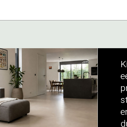
K
e
p
st
e
d