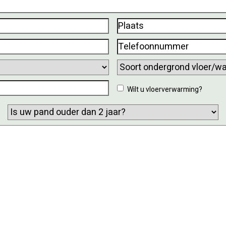
Plaats
(Vereist)
Telefoonnummer
(Vereist)
Soort
ondergrond
Wilt
Wilt u vloerverwarming?
vloer/wand?
u
Is
vloerverwarming?
uw
pand
ouder
dan
2
jaar?
(Vereist)