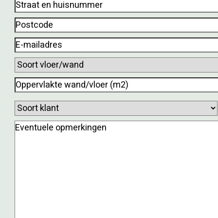
Straat
en
Postcode
(Vereist)
huisnummer
(Vereist)
E-
mailadres
(Vereist)
Soort
vloer/wand
(Vereist)
Oppervlakte
wand/vloer
Soort
(m2)
klant
(Vereist)
(Vereist)
Eventuele
opmerkingen