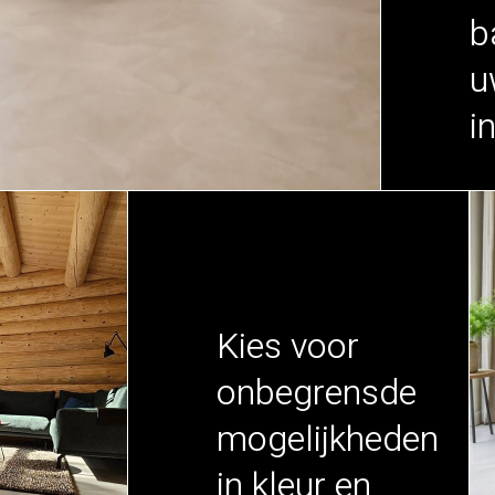
b
u
i
Kies voor
onbegrensde
mogelijkheden
in kleur en