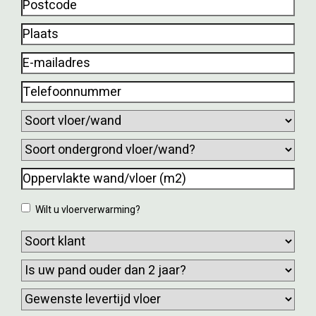
Postcode
(Vereist)
huisnummer
(Vereist)
Plaats
(Vereist)
E-
mailadres
(Vereist)
Telefoonnummer
(Vereist)
Soort
vloer/wand
(Vereist)
Soort
ondergrond
Oppervlakte
vloer/wand?
wand/vloer
Wilt
Wilt u vloerverwarming?
(m2)
u
(Vereist)
Soort
vloerverwarming?
klant
(Vereist)
Is
uw
Gewenste
pand