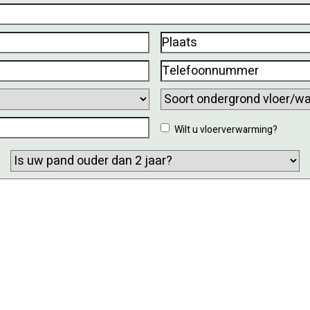
Plaats
(Vereist)
Telefoonnummer
(Vereist)
Soort
ondergrond
Wilt
Wilt u vloerverwarming?
vloer/wand?
u
Is
vloerverwarming?
uw
pand
ouder
dan
2
jaar?
(Vereist)