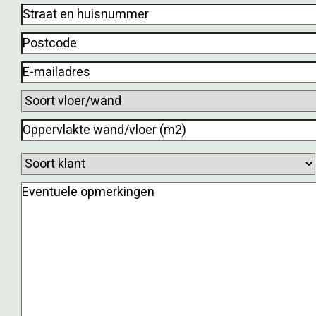
Straat
en
Postcode
(Vereist)
huisnummer
(Vereist)
E-
mailadres
(Vereist)
Soort
vloer/wand
(Vereist)
Oppervlakte
wand/vloer
Soort
(m2)
klant
(Vereist)
(Vereist)
Eventuele
opmerkingen