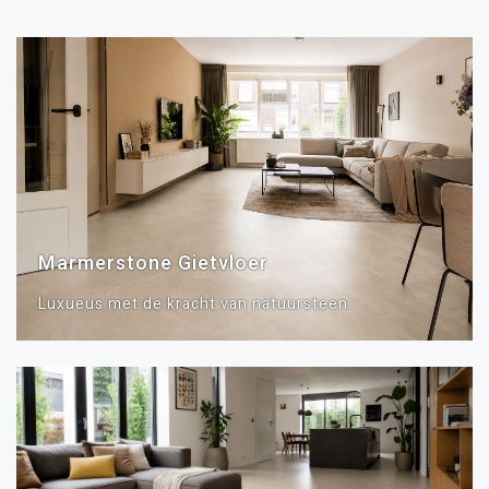
Marmerstone Gietvloer
Luxueus met de kracht van natuursteen.