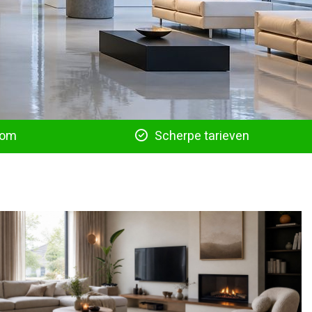
oom
Scherpe tarieven