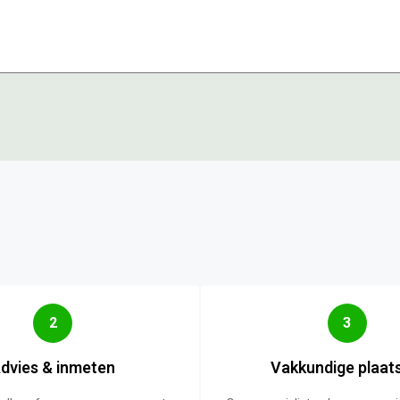
2
3
dvies & inmeten
Vakkundige plaat