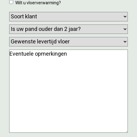
Wilt
Wilt u vloerverwarming?
(m2)
u
(Vereist)
Soort
vloerverwarming?
klant
(Vereist)
Is
uw
Gewenste
pand
levertijd
ouder
Eventuele
vloer
(Vereist)
dan
opmerkingen
2
jaar?
(Vereist)